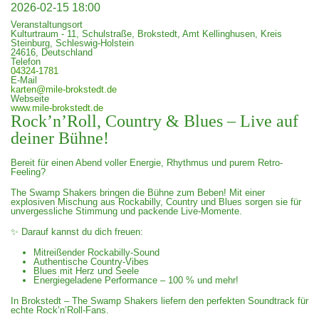
2026-02-15
18:00
Veranstaltungsort
Kulturtraum - 11, Schulstraße, Brokstedt, Amt Kellinghusen, Kreis
Steinburg, Schleswig-Holstein
24616, Deutschland
Telefon
04324-1781
E-Mail
karten@mile-brokstedt.de
Webseite
www.mile-brokstedt.de
Rock’n’Roll, Country & Blues – Live auf
deiner Bühne!
Bereit für einen Abend voller Energie, Rhythmus und purem Retro-
Feeling?
The Swamp Shakers bringen die Bühne zum Beben! Mit einer
explosiven Mischung aus Rockabilly, Country und Blues sorgen sie für
unvergessliche Stimmung und packende Live-Momente.
✨ Darauf kannst du dich freuen:
Mitreißender Rockabilly-Sound
Authentische Country-Vibes
Blues mit Herz und Seele
Energiegeladene Performance – 100 % und mehr!
In Brokstedt – The Swamp Shakers liefern den perfekten Soundtrack für
echte Rock’n’Roll-Fans.