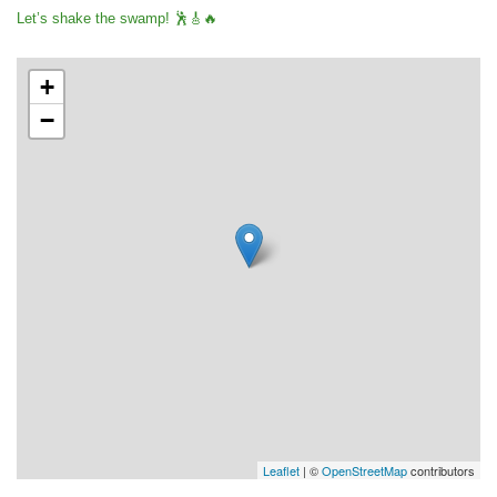
Let’s shake the swamp! 🕺🎸🔥
+
−
Leaflet
| ©
OpenStreetMap
contributors