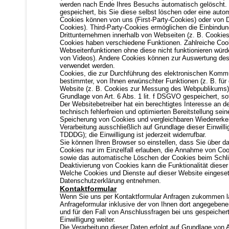
werden nach Ende Ihres Besuchs automatisch gelöscht. 
gespeichert, bis Sie diese selbst löschen oder eine aut
Cookies können von uns (First-Party-Cookies) oder von 
Cookies). Third-Party-Cookies ermöglichen die Einbindu
Drittunternehmen innerhalb von Webseiten (z. B. Cookies
Cookies haben verschiedene Funktionen. Zahlreiche Coo
Webseitenfunktionen ohne diese nicht funktionieren würd
von Videos). Andere Cookies können zur Auswertung de
verwendet werden.
Cookies, die zur Durchführung des elektronischen Kommu
bestimmter, von Ihnen erwünschter Funktionen (z. B. für
Website (z. B. Cookies zur Messung des Webpublikums) e
Grundlage von Art. 6 Abs. 1 lit. f DSGVO gespeichert, s
Der Websitebetreiber hat ein berechtigtes Interesse an 
technisch fehlerfreien und optimierten Bereitstellung sein
Speicherung von Cookies und vergleichbaren Wiedererken
Verarbeitung ausschließlich auf Grundlage dieser Einwill
TDDDG); die Einwilligung ist jederzeit widerrufbar.
Sie können Ihren Browser so einstellen, dass Sie über d
Cookies nur im Einzelfall erlauben, die Annahme von Coo
sowie das automatische Löschen der Cookies beim Schli
Deaktivierung von Cookies kann die Funktionalität diese
Welche Cookies und Dienste auf dieser Website eingeset
Datenschutzerklärung entnehmen.
Kontaktformular
Wenn Sie uns per Kontaktformular Anfragen zukommen l
Anfrageformular inklusive der von Ihnen dort angegeben
und für den Fall von Anschlussfragen bei uns gespeichert
Einwilligung weiter.
Die Verarbeitung dieser Daten erfolgt auf Grundlage von A