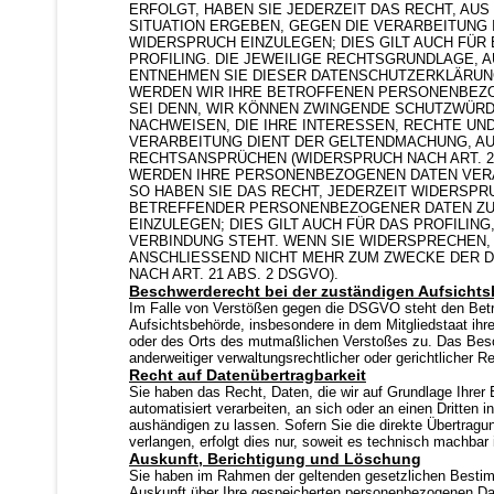
ERFOLGT, HABEN SIE JEDERZEIT DAS RECHT, AUS
SITUATION ERGEBEN, GEGEN DIE VERARBEITUN
WIDERSPRUCH EINZULEGEN; DIES GILT AUCH FÜR
PROFILING. DIE JEWEILIGE RECHTSGRUNDLAGE, 
ENTNEHMEN SIE DIESER DATENSCHUTZERKLÄRUNG
WERDEN WIR IHRE BETROFFENEN PERSONENBEZO
SEI DENN, WIR KÖNNEN ZWINGENDE SCHUTZWÜRD
NACHWEISEN, DIE IHRE INTERESSEN, RECHTE UN
VERARBEITUNG DIENT DER GELTENDMACHUNG, A
RECHTSANSPRÜCHEN (WIDERSPRUCH NACH ART. 21
WERDEN IHRE PERSONENBEZOGENEN DATEN VERA
SO HABEN SIE DAS RECHT, JEDERZEIT WIDERSPR
BETREFFENDER PERSONENBEZOGENER DATEN Z
EINZULEGEN; DIES GILT AUCH FÜR DAS PROFILIN
VERBINDUNG STEHT. WENN SIE WIDERSPRECHEN
ANSCHLIESSEND NICHT MEHR ZUM ZWECKE DER
NACH ART. 21 ABS. 2 DSGVO).
Beschwerderecht bei der zuständigen Aufsicht
Im Falle von Verstößen gegen die DSGVO steht den Betr
Aufsichtsbehörde, insbesondere in dem Mitgliedstaat ihre
oder des Orts des mutmaßlichen Verstoßes zu. Das Bes
anderweitiger verwaltungsrechtlicher oder gerichtlicher R
Recht auf Datenübertragbarkeit
Sie haben das Recht, Daten, die wir auf Grundlage Ihrer E
automatisiert verarbeiten, an sich oder an einen Dritten
aushändigen zu lassen. Sofern Sie die direkte Übertragu
verlangen, erfolgt dies nur, soweit es technisch machbar i
Auskunft, Berichtigung und Löschung
Sie haben im Rahmen der geltenden gesetzlichen Bestimm
Auskunft über Ihre gespeicherten personenbezogenen Da