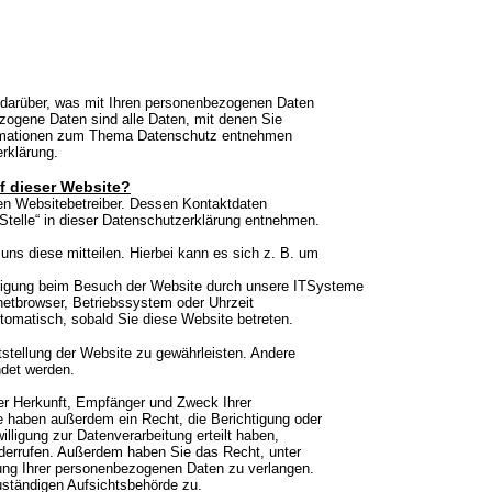
 darüber, was mit Ihren personenbezogenen Daten
ogene Daten sind alle Daten, mit denen Sie
nformationen zum Thema Datenschutz entnehmen
rklärung.
uf dieser Website?
den Websitebetreiber. Dessen Kontaktdaten
Stelle“ in dieser Datenschutzerklärung entnehmen.
ns diese mitteilen. Hierbei kann es sich z. B. um
lligung beim Besuch der Website durch unsere ITSysteme
rnetbrowser, Betriebssystem oder Uhrzeit
utomatisch, sobald Sie diese Website betreten.
itstellung der Website zu gewährleisten. Andere
ndet werden.
ber Herkunft, Empfänger und Zweck Ihrer
 haben außerdem ein Recht, die Berichtigung oder
ligung zur Datenverarbeitung erteilt haben,
widerrufen. Außerdem haben Sie das Recht, unter
ng Ihrer personenbezogenen Daten zu verlangen.
uständigen Aufsichtsbehörde zu.