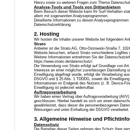
Hierzu sowie zu weiteren Fragen zum Thema Datenschutz
Analyse-Tools und Tools von Drittanbietern
Beim Besuch dieser Website kann Ihr Surf-Verhalten stat
allem mit sogenannten Analyseprogrammen.
Detaillierte Informationen zu diesen Analyseprogrammen f
Datenschutzerklärung.
2. Hosting
Wir hosten die Inhalte unserer Website bei folgendem Anb
Strato
Anbieter ist die Strato AG, Otto-Ostrowski-Straße 7, 102
Website besuchen, erfasst Strato verschiedene Logfiles i
Weitere Informationen entnehmen Sie der Datenschutzerk
https://www.strato.de/datenschutz/
.
Die Verwendung von Strato erfolgt auf Grundlage von Art.
Interesse an einer möglichst zuverlässigen Darstellung 
Einwilligung abgefragt wurde, erfolgt die Verarbeitung aus
DSGVO und § 25 Abs. 1 TDDDG, soweit die Einwilligung d
Informationen im Endgerät des Nutzers (z. B. Device-Fi
Einwilligung ist jederzeit widerrufbar.
Auftragsverarbeitung
Wir haben einen Vertrag über Auftragsverarbeitung (AVV
geschlossen. Hierbei handelt es sich um einen datenschu
gewährleistet, dass dieser die personenbezogenen Date
Weisungen und unter Einhaltung der DSGVO verarbeitet.
3. Allgemeine Hinweise und Pflichtinf
Datenschutz
Die Betreiber dieser Seiten nehmen den Schutz Ihrer per