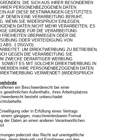
 GRÜNDEN, DIE SICH AUS IHRER BESONDEREN
G IHRER PERSONENBEZOGENEN DATEN
 EIN AUF DIESE BESTIMMUNGEN GESTÜTZTES
AUF DENEN EINE VERARBEITUNG BERUHT,
. WENN SIE WIDERSPRUCH EINLEGEN,
GENEN DATEN NICHT MEHR VERARBEITEN, ES
IGE GRÜNDE FÜR DIE VERARBEITUNG
D FREIHEITEN ÜBERWIEGEN ODER DIE
USÜBUNG ODER VERTEIDIGUNG VON
 ABS. 1 DSGVO).
RBEITET, UM DIREKTWERBUNG ZU BETREIBEN,
UCH GEGEN DIE VERARBEITUNG SIE
UM ZWECKE DERARTIGER WERBUNG
G, SOWEIT ES MIT SOLCHER DIREKTWERBUNG IN
, WERDEN IHRE PERSONENBEZOGENEN DATEN
 DIREKTWERBUNG VERWENDET (WIDERSPRUCH
sbehörde
offenen ein Beschwerderecht bei einer
s gewöhnlichen Aufenthalts, ihres Arbeitsplatzes
chwerderecht besteht unbeschadet
echtsbehelfe.
inwilligung oder in Erfüllung eines Vertrags
 in einem gängigen, maschinenlesbaren Format
ng der Daten an einen anderen Verantwortlichen
st.
ungen jederzeit das Recht auf unentgeltliche
ten, deren Herkunft und Empfänger und den