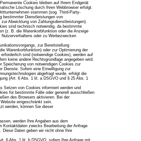
Permanente Cookies bleiben auf Ihrem Endgerät
omatische Löschung durch Ihren Webbrowser erfolgt.
Drittunternehmen stammen (sog. Third-Party-
ng bestimmter Dienstleistungen von
 zur Abwicklung von Zahlungsdienstleistungen).
kies sind technisch notwendig, da bestimmte
en (z. B. die Warenkorbfunktion oder die Anzeige
s Nutzerverhaltens oder zu Werbezwecken
nikationsvorgangs, zur Bereitstellung
 die Warenkorbfunktion) oder zur Optimierung der
rforderlich sind (notwendige Cookies), werden auf
ofern keine andere Rechtsgrundlage angegeben wird.
der Speicherung von notwendigen Cookies zur
er Dienste. Sofern eine Einwilligung zur
nungstechnologien abgefragt wurde, erfolgt die
igung (Art. 6 Abs. 1 lit. a DSGVO und § 25 Abs. 1
as Setzen von Cookies informiert werden und
kies für bestimmte Fälle oder generell ausschließen
eßen des Browsers aktivieren. Bei der
r Website eingeschränkt sein.
zt werden, können Sie dieser
assen, werden Ihre Angaben aus dem
en Kontaktdaten zwecks Bearbeitung der Anfrage
. Diese Daten geben wir nicht ohne Ihre
rt. 6 Abs. 1 lit. b DSGVO, sofern Ihre Anfrage mit