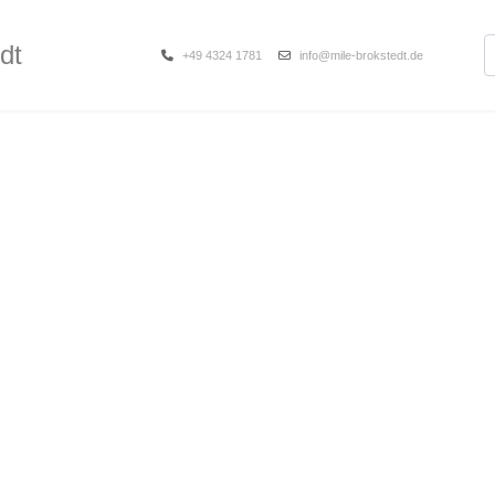
S
dt
+49 4324 1781
info@mile-brokstedt.de
edt
lender
Unterstützung