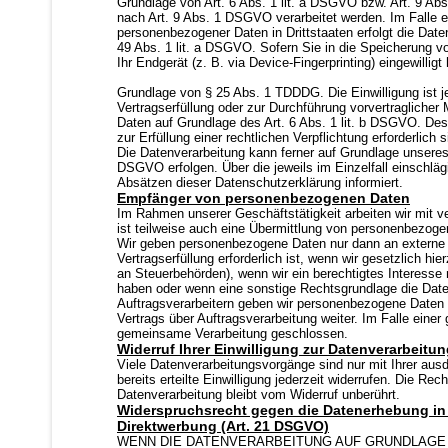
Grundlage von Art. 6 Abs. 1 lit. a DSGVO bzw. Art. 9 Ab
nach Art. 9 Abs. 1 DSGVO verarbeitet werden. Im Falle ei
personenbezogener Daten in Drittstaaten erfolgt die Dat
49 Abs. 1 lit. a DSGVO. Sofern Sie in die Speicherung vo
Ihr Endgerät (z. B. via Device-Fingerprinting) eingewillig
Grundlage von § 25 Abs. 1 TDDDG. Die Einwilligung ist je
Vertragserfüllung oder zur Durchführung vorvertraglicher 
Daten auf Grundlage des Art. 6 Abs. 1 lit. b DSGVO. Des 
zur Erfüllung einer rechtlichen Verpflichtung erforderlich
Die Datenverarbeitung kann ferner auf Grundlage unseres b
DSGVO erfolgen. Über die jeweils im Einzelfall einschlä
Absätzen dieser Datenschutzerklärung informiert.
Empfänger von personenbezogenen Daten
Im Rahmen unserer Geschäftstätigkeit arbeiten wir mit 
ist teilweise auch eine Übermittlung von personenbezogen
Wir geben personenbezogene Daten nur dann an externe 
Vertragserfüllung erforderlich ist, wenn wir gesetzlich hi
an Steuerbehörden), wenn wir ein berechtigtes Interesse 
haben oder wenn eine sonstige Rechtsgrundlage die Date
Auftragsverarbeitern geben wir personenbezogene Daten 
Vertrags über Auftragsverarbeitung weiter. Im Falle eine
gemeinsame Verarbeitung geschlossen.
Widerruf Ihrer Einwilligung zur Datenverarbeitu
Viele Datenverarbeitungsvorgänge sind nur mit Ihrer ausd
bereits erteilte Einwilligung jederzeit widerrufen. Die Re
Datenverarbeitung bleibt vom Widerruf unberührt.
Widerspruchsrecht gegen die Datenerhebung in
Direktwerbung (Art. 21 DSGVO)
WENN DIE DATENVERARBEITUNG AUF GRUNDLAGE VO