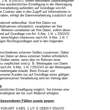
s. 2 lit. a DSGVO, sofern besondere Datenkategorien
ner ausdrücklichen Einwilligung in die Übertragung
enverarbeitung außerdem auf Grundlage von Art.
n Cookies oder in den Zugriff auf Informationen in
t haben, erfolgt die Datenverarbeitung zusätzlich auf
derzeit widerrufbar. Sind Ihre Daten zur
Maßnahmen erforderlich, verarbeiten wir Ihre
Weiteren verarbeiten wir Ihre Daten, sofern diese
 sind auf Grundlage von Art. 6 Abs. 1 lit. c DSGVO.
erechtigten Interesses nach Art. 6 Abs. 1 lit. f
gigen Rechtsgrundlagen wird in den folgenden
verschiedenen externen Stellen zusammen. Dabei
en Daten an diese externen Stellen erforderlich.
Stellen weiter, wenn dies im Rahmen einer
erzu verpflichtet sind (z. B. Weitergabe von Daten
nach Art. 6 Abs. 1 lit. f DSGVO an der Weitergabe
nweitergabe erlaubt. Beim Einsatz von
unserer Kunden nur auf Grundlage eines gültigen
r gemeinsamen Verarbeitung wird ein Vertrag über
ng
rücklichen Einwilligung möglich. Sie können eine
chtmäßigkeit der bis zum Widerruf erfolgten
 besonderen Fällen sowie gegen
N ART. 6 ABS. 1 LIT. E ODER F DSGVO