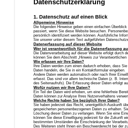
Datenschutzerklärung
Datenschutzerklärung
1. Datenschutz auf einen Blick
Allgemeine Hinweise
Die folgenden Hinweise geben einen einfachen Überblick
passiert, wenn Sie diese Website besuchen. Personenbez
Impressum
persönlich identifiziert werden können. Ausführliche I
Sie unserer unter diesem Text aufgeführten Datenschutze
Datenerfassung auf dieser Website
Wer ist verantwortlich für die Datenerfassung a
">
Die Datenverarbeitung auf dieser Website erfolgt durch 
zurück
können Sie dem Abschnitt „Hinweis zur Verantwortlichen 
Wie erfassen wir Ihre Daten?
Ihre Daten werden zum einen dadurch erhoben, dass Sie u
Daten handeln, die Sie in ein Kontaktformular eingeben.
Andere Daten werden automatisch oder nach Ihrer Einwi
erfasst. Das sind vor allem technische Daten (z. B. Inte
des Seitenaufrufs). Die Erfassung dieser Daten erfolgt a
Wofür nutzen wir Ihre Daten?
Ein Teil der Daten wird erhoben, um eine fehlerfreie Bere
Daten können zur Analyse Ihres Nutzerverhaltens verwe
Welche Rechte haben Sie bezüglich Ihrer Daten?
Sie haben jederzeit das Recht, unentgeltlich Auskunft ü
gespeicherten personenbezogenen Daten zu erhalten. Sie
Löschung dieser Daten zu verlangen. Wenn Sie eine Einwil
können Sie diese Einwilligung jederzeit für die Zukunft 
bestimmten Umständen die Einschränkung der Verarbeitu
Des Weiteren steht Ihnen ein Beschwerderecht bei der z