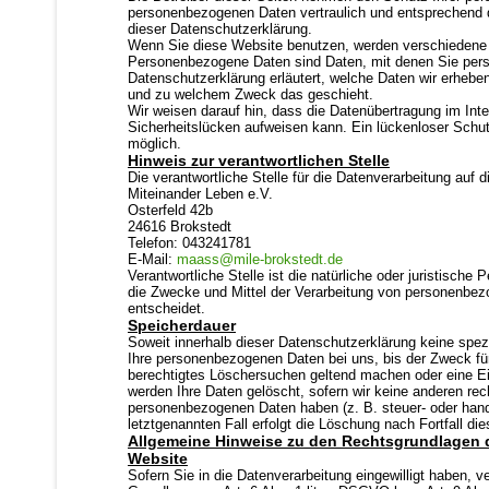
personenbezogenen Daten vertraulich und entsprechend 
dieser Datenschutzerklärung.
Wenn Sie diese Website benutzen, werden verschiedene
Personenbezogene Daten sind Daten, mit denen Sie persön
Datenschutzerklärung erläutert, welche Daten wir erheben 
und zu welchem Zweck das geschieht.
Wir weisen darauf hin, dass die Datenübertragung im Inte
Sicherheitslücken aufweisen kann. Ein lückenloser Schutz
möglich.
Hinweis zur verantwortlichen Stelle
Die verantwortliche Stelle für die Datenverarbeitung auf d
Miteinander Leben e.V.
Osterfeld 42b
24616 Brokstedt
Telefon: 043241781
E-Mail:
maass@mile-brokstedt.de
Verantwortliche Stelle ist die natürliche oder juristische
die Zwecke und Mittel der Verarbeitung von personenbez
entscheidet.
Speicherdauer
Soweit innerhalb dieser Datenschutzerklärung keine spez
Ihre personenbezogenen Daten bei uns, bis der Zweck für
berechtigtes Löschersuchen geltend machen oder eine Ein
werden Ihre Daten gelöscht, sofern wir keine anderen rec
personenbezogenen Daten haben (z. B. steuer- oder hand
letztgenannten Fall erfolgt die Löschung nach Fortfall di
Allgemeine Hinweise zu den Rechtsgrundlagen d
Website
Sofern Sie in die Datenverarbeitung eingewilligt haben, 