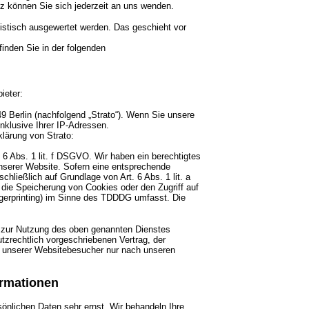
 können Sie sich jederzeit an uns wenden.
istisch ausgewertet werden. Das geschieht vor
inden Sie in der folgenden
ieter:
49 Berlin (nachfolgend „Strato“). Wenn Sie unsere
nklusive Ihrer IP-Adressen.
lärung von Strato:
 6 Abs. 1 lit. f DSGVO. Wir haben ein berechtigtes
unserer Website. Sofern eine entsprechende
schließlich auf Grundlage von Art. 6 Abs. 1 lit. a
ie Speicherung von Cookies oder den Zugriff auf
ngerprinting) im Sinne des TDDDG umfasst. Die
) zur Nutzung des oben genannten Dienstes
tzrechtlich vorgeschriebenen Vertrag, der
n unserer Websitebesucher nur nach unseren
ormationen
sönlichen Daten sehr ernst. Wir behandeln Ihre