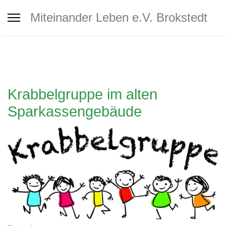
Interkultureller Treff Brokstedt
Miteinander Leben e.V. Brokstedt
Jugendtreff
Café MiLe
Krabbelgruppe im alten
Sparkassengebäude
Café MiLe Veranstaltungskalender
Mitgliedschaft - Spenden -
Unterstützung
Kontakt