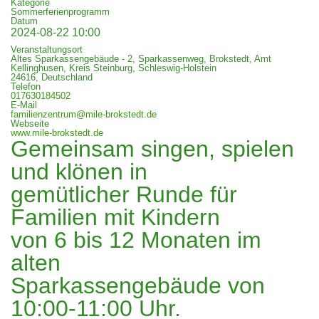
Kategorie
Sommerferienprogramm
Datenschutzerklärung
Datum
2024-08-22
10:00
Veranstaltungsort
Altes Sparkassengebäude - 2, Sparkassenweg, Brokstedt, Amt
Impressum
Kellinghusen, Kreis Steinburg, Schleswig-Holstein
24616, Deutschland
Telefon
017630184502
E-Mail
familienzentrum@mile-brokstedt.de
zurück
Webseite
www.mile-brokstedt.de
Gemeinsam singen, spielen
und klönen in
gemütlicher Runde für
Familien mit Kindern
von 6 bis 12 Monaten im
alten
Sparkassengebäude von
10:00-11:00 Uhr.