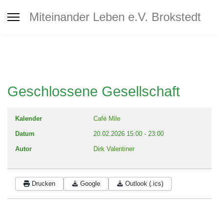
Interkultureller Treff Brokstedt
Miteinander Leben e.V. Brokstedt
Jugendtreff
Café MiLe
Geschlossene Gesellschaft
Café MiLe Veranstaltungskalender
Kalender
Café Mile
Datum
20.02.2026
15:00
-
23:00
Mitgliedschaft - Spenden -
Autor
Dirk Valentiner
Unterstützung
Drucken
Google
Outlook (.ics)
Kontakt