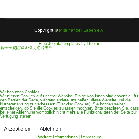
Datenschutzerklärung
Impressum
Copyright ©
Miteinander Leben e.V.
Free Joomla templates
by
Ltheme
易歪歪
易翻译
比特浏览器
美洽
zurück
Wir benutzen Cookies
Wir nutzen Cookies auf unserer Website. Einige von ihnen sind essenziell für
den Betrieb der Seite, während andere uns helfen, diese Website und die
Nutzererfahrung zu verbessern (Tracking Cookies). Sie können selbst
entscheiden, ob Sie die Cookies zulassen möchten. Bitte beachten Sie, dass
bei einer Ablehnung womöglich nicht mehr alle Funktionalitäten der Seite zur
Verfügung stehen.
Akzeptieren
Ablehnen
Weitere Informationen
|
Impressum