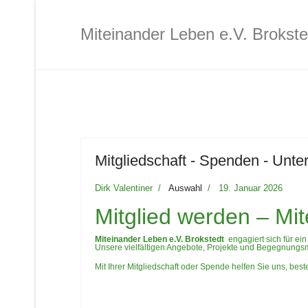
Kanu für MiLe-Mitglieder
Miteinander Leben e.V. Brokste
Interkultureller Treff Brokst
Jugendtreff
Mitgliedschaft - Spenden - Unte
Café MiLe
Dirk Valentiner
Auswahl
19. Januar 2026
Café MiLe Veranstaltungska
Mitglied werden – Mit
Miteinander Leben e.V. Brokstedt
engagiert sich für ei
Unsere vielfältigen Angebote, Projekte und Begegnungsmö
Mitgliedschaft - Spenden - 
Mit Ihrer Mitgliedschaft oder Spende helfen Sie uns, be
Kontakt