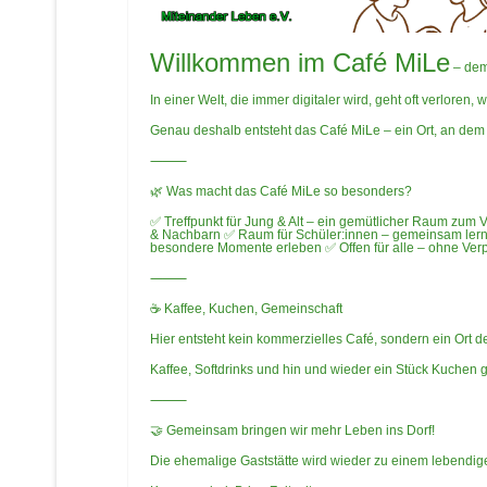
Willkommen im Café MiLe
– dem
In einer Welt, die immer digitaler wird, geht oft verlo
Genau deshalb entsteht das Café MiLe – ein Ort, an de
⸻
🌿 Was macht das Café MiLe so besonders?
✅ Treffpunkt für Jung & Alt – ein gemütlicher Raum zum 
& Nachbarn ✅ Raum für Schüler:innen – gemeinsam lern
besondere Momente erleben ✅ Offen für alle – ohne Ve
⸻
☕ Kaffee, Kuchen, Gemeinschaft
Hier entsteht kein kommerzielles Café, sondern ein Ort 
Kaffee, Softdrinks und hin und wieder ein Stück Kuchen g
⸻
🤝 Gemeinsam bringen wir mehr Leben ins Dorf!
Die ehemalige Gaststätte wird wieder zu einem lebendige