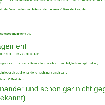
cht. Mit Ihrer finanziellen Unterstützung helfen Sie uns dabei, Projekte, Veranst
n.
kt der Vereinsarbeit von
Miteinander Leben e.V. Brokstedt
zugute.
ndenbescheinigung
aus.
agement
lichkeiten, uns zu unterstützen:
züglich kann man seine Bereitschaft bereits auf dem Mitgliedsantrag kund tun)
 ein lebendiges Miteinander entsteht nur gemeinsam.
ben e.V. Brokstedt.
inander und schon gar nicht ge
bekannt)