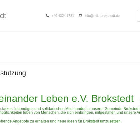
S
dt
+49 4324 1781
info@mile-brokstedt.de
edt
rstützung
lender
einander Leben e.V. Brokstedt 
n starkes, lebendiges und solidarisches Miteinander in unserer Gemeinde Brokstedt
glichkeiten leben von Menschen, die sich einbringen, mitgestalten und unsere Arb
Unterstützung
stehende Angebote zu erhalten und neue Ideen für Brokstedt umzusetzen.