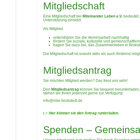
Mitgliedschaft
Datenschutzerklärung
Eine Mitgliedschaft bei
Miteinander Leben e.V.
bedeutet, 
Unterstützung einsetzt.
Als Mitglied:
Impressum
unterstützen Sie die Vereinsarbeit nachhaltig
fördern Sie soziale, kulturelle und gemeinschaftli
tragen Sie dazu bei, das Zusammenleben in Brokste
Die Mitgliedschaft ist sowohl aktiv als auch fördernd mö
">
zurück
Mitgliedsantrag
Sie möchten Mitglied werden? Das freut uns sehr!
Den
Mitgliedsantrag
können Sie bequem herunterladen, a
stehen wir Ihnen jederzeit gerne zur Verfügung:
info@mile-brokstedt.de
👉
hier können sie den Antrag runterladen.
Spenden – Gemeinsa