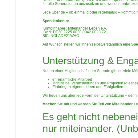
Unsere Arbeit wird zum großen Teil durch Spenden ermögli
für alle Generationen umzusetzen und weiterzuentwickel
Jede Spende – ob einmalig oder regelmäßig – kommt dire
Spendenkonto:
Kontoinhaber : Miteinander Leben e.V.
IBAN: DE20 2225 0020 0042 0023 72
BIC: NOLADE21WHO
Auf Wunsch stellen wir Ihnen selbstverständlich eine
Spe
Unterstützung & Eng
Neben einer Mitgliedschaft oder Spende gibt es viele Mög
ehrenamtliche Mitarbeit
Mithilfe bei Veranstaltungen und Projekten (diesbe
Einbringen eigener Ideen und Fähigkeiten
Wir freuen uns über jede Form der Unterstützung – denn
Machen Sie mit und werden Sie Teil von Miteinander Le
Es geht nicht nebene
nur miteinander. (Un