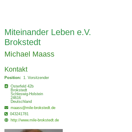
Datenschutzerklärung
Impressum
Miteinander Leben e.V.
Brokstedt
rrent-item active">
zurück
Michael Maass
Kontakt
Position:
1. Vorsitzender
Adresse
Osterfeld 42b
Brokstedt
Schleswig-Holstein
24616
Deutschland
E-Mail
maass@mile-brokstedt.de
Telefon
043241781
Website
http://www.mile-brokstedt.de