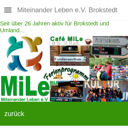
Interkultureller Treff Brokstedt
Miteinander Leben e.V. Brokstedt
Seit über 26 Jahren aktiv für Brokstedt und
Jugendtreff
Umland...
Café MiLe
Café MiLe Veranstaltungskalender
Mitgliedschaft - Spenden -
Unterstützung
zurück
Kontakt