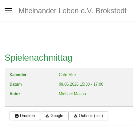
Interkultureller Treff Brokstedt
Miteinander Leben e.V. Brokstedt
Jugendtreff
Café MiLe
Spielenachmittag
Café MiLe Veranstaltungskalender
Kalender
Café Mile
Datum
09.06.2026
15:30
-
17:00
Mitgliedschaft - Spenden -
Autor
Michael Maass
Unterstützung
Drucken
Google
Outlook (.ics)
Kontakt