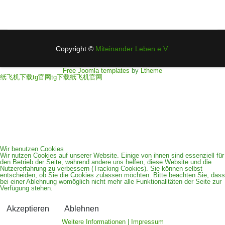
Datenschutzerklärung
Impressum
Copyright ©
Miteinander Leben e.V.
Free Joomla templates
by
Ltheme
zurück
纸飞机下载
tg官网
tg下载
纸飞机官网
Wir benutzen Cookies
Wir nutzen Cookies auf unserer Website. Einige von ihnen sind essenziell für
den Betrieb der Seite, während andere uns helfen, diese Website und die
Nutzererfahrung zu verbessern (Tracking Cookies). Sie können selbst
entscheiden, ob Sie die Cookies zulassen möchten. Bitte beachten Sie, dass
bei einer Ablehnung womöglich nicht mehr alle Funktionalitäten der Seite zur
Verfügung stehen.
Akzeptieren
Ablehnen
Weitere Informationen
|
Impressum