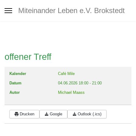
Interkultureller Treff Brokstedt
Miteinander Leben e.V. Brokstedt
Jugendtreff
Café MiLe
offener Treff
Café MiLe Veranstaltungskalender
Kalender
Café Mile
Datum
04.06.2026
18:00
-
21:00
Mitgliedschaft - Spenden -
Autor
Michael Maass
Unterstützung
Drucken
Google
Outlook (.ics)
Kontakt