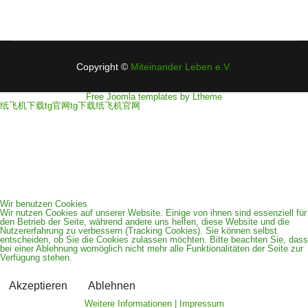
Datenschutzerklärung
Impressum
Copyright ©
Miteinander Leben e.V.
Free Joomla templates
by
Ltheme
纸飞机下载
tg官网
tg下载
纸飞机官网
zurück
Wir benutzen Cookies
Wir nutzen Cookies auf unserer Website. Einige von ihnen sind essenziell für
den Betrieb der Seite, während andere uns helfen, diese Website und die
Nutzererfahrung zu verbessern (Tracking Cookies). Sie können selbst
entscheiden, ob Sie die Cookies zulassen möchten. Bitte beachten Sie, dass
bei einer Ablehnung womöglich nicht mehr alle Funktionalitäten der Seite zur
Verfügung stehen.
Akzeptieren
Ablehnen
Weitere Informationen
|
Impressum