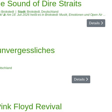
e Sound of Dire Straits
6 Brokstedt
|
Stadt:
Brokstedt, Deutschland
 🎤 Am 18. Juli 2026 heißt es in Brokstedt: Musik, Emotionen und Open Air
...
Details
unvergessliches
utschland
Details
nk Floyd Revival