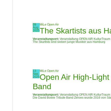
09
MiLe Open Air
Aug.
The Skartists aus 
2025
Veranstaltungsort:
Veranstaltung OPEN AIR KulturTraum 
The Skartists sind sieben junge Musiker aus Hamburg
13
MiLe Open Air
Sep.
Open Air High-Light
2025
Band
Veranstaltungsort:
Veranstaltung OPEN AIR KulturTraum 
Die David Bowie Tribute Band Zeroes wurde 2016 von Sä