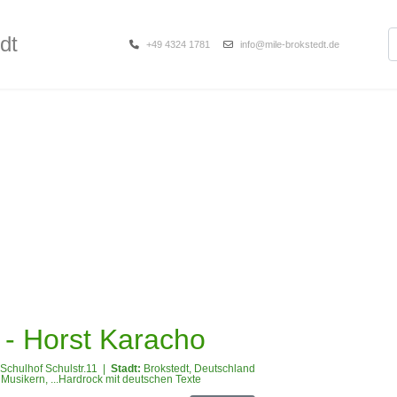
S
dt
+49 4324 1781
info@mile-brokstedt.de
edt
lender
Unterstützung
 - Horst Karacho
Schulhof Schulstr.11
|
Stadt:
Brokstedt, Deutschland
 Musikern, ...Hardrock mit deutschen Texte