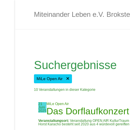
Kanu für MiLe-Mitglieder
Miteinander Leben e.V. Brokste
Interkultureller Treff Brokst
Jugendtreff
Suchergebnisse
Café MiLe
MiLe Open Air
Café MiLe Veranstaltungska
10 Veranstaltungen in dieser Kategorie
21
MiLe Open Air
Mitgliedschaft - Spenden - 
Juni
Das Dorflaufkonzert
2025
Veranstaltungsort:
Veranstaltung OPEN AIR KulturTraum 
Horst Karacho besteht seit 2020 aus 4 würdevoll gereiften
Kontakt