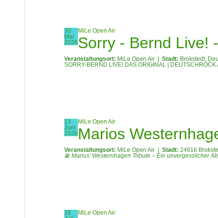
30
MiLe Open Air
Mai
Sorry - Bernd Live! 
2026
Veranstaltungsort:
MiLe Open Air
|
Stadt:
Brokstedt, De
SORRY-BERND LIVE! DAS ORIGINAL | DEUTSCHROC
13
MiLe Open Air
Juni
Marios Westernhage
2026
Veranstaltungsort:
MiLe Open Air
|
Stadt:
24616 Brokste
🎤 Marius’ Westernhagen Tribute – Ein unvergesslicher Ab
18
MiLe Open Air