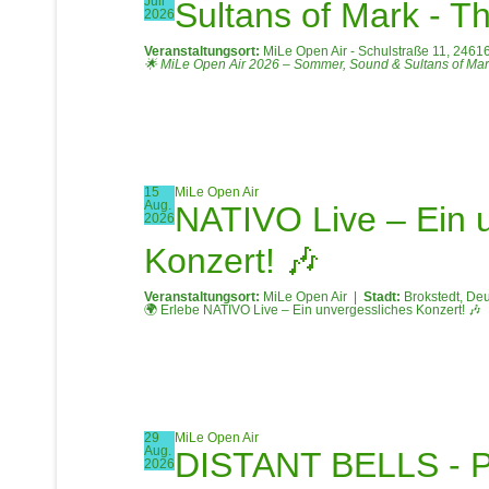
Juli
Sultans of Mark - Th
2026
Veranstaltungsort:
MiLe Open Air - Schulstraße 11, 2461
🌟 MiLe Open Air 2026 – Sommer, Sound & Sultans of Mark!
15
MiLe Open Air
Aug.
NATIVO Live – Ein 
2026
Konzert! 🎶
Veranstaltungsort:
MiLe Open Air
|
Stadt:
Brokstedt, De
🌍 Erlebe NATIVO Live – Ein unvergessliches Konzert! 🎶
29
MiLe Open Air
Aug.
DISTANT BELLS - Pi
2026