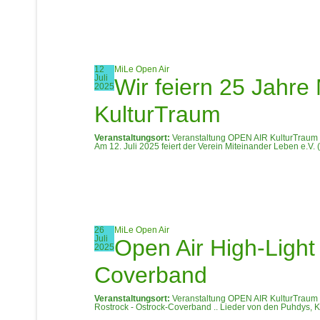
Datenschutzerklärung
12
MiLe Open Air
Juli
Wir feiern 25 Jahre
Impressum
2025
KulturTraum
">
zurück
Veranstaltungsort:
Veranstaltung OPEN AIR KulturTraum 
Am 12. Juli 2025 feiert der Verein Miteinander Leben e.V. 
26
MiLe Open Air
Juli
Open Air High-Light 
2025
Coverband
Veranstaltungsort:
Veranstaltung OPEN AIR KulturTraum 
Rostrock - Ostrock-Coverband .. Lieder von den Puhdys, Kara