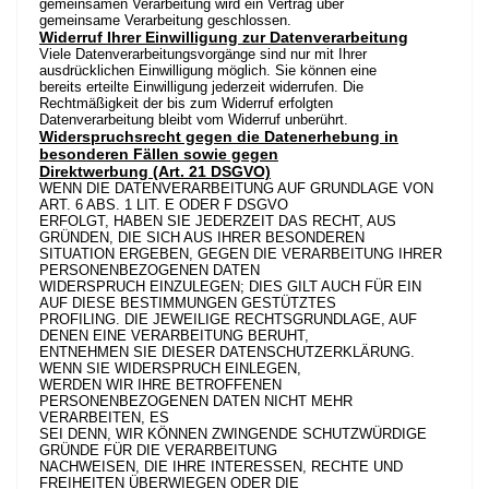
gemeinsamen Verarbeitung wird ein Vertrag über
gemeinsame Verarbeitung geschlossen.
Widerruf Ihrer Einwilligung zur Datenverarbeitung
Viele Datenverarbeitungsvorgänge sind nur mit Ihrer
ausdrücklichen Einwilligung möglich. Sie können eine
bereits erteilte Einwilligung jederzeit widerrufen. Die
Rechtmäßigkeit der bis zum Widerruf erfolgten
Datenverarbeitung bleibt vom Widerruf unberührt.
Widerspruchsrecht gegen die Datenerhebung in
besonderen Fällen sowie gegen
Direktwerbung (Art. 21 DSGVO)
WENN DIE DATENVERARBEITUNG AUF GRUNDLAGE VON
ART. 6 ABS. 1 LIT. E ODER F DSGVO
ERFOLGT, HABEN SIE JEDERZEIT DAS RECHT, AUS
GRÜNDEN, DIE SICH AUS IHRER BESONDEREN
SITUATION ERGEBEN, GEGEN DIE VERARBEITUNG IHRER
PERSONENBEZOGENEN DATEN
WIDERSPRUCH EINZULEGEN; DIES GILT AUCH FÜR EIN
AUF DIESE BESTIMMUNGEN GESTÜTZTES
PROFILING. DIE JEWEILIGE RECHTSGRUNDLAGE, AUF
DENEN EINE VERARBEITUNG BERUHT,
ENTNEHMEN SIE DIESER DATENSCHUTZERKLÄRUNG.
WENN SIE WIDERSPRUCH EINLEGEN,
WERDEN WIR IHRE BETROFFENEN
PERSONENBEZOGENEN DATEN NICHT MEHR
VERARBEITEN, ES
SEI DENN, WIR KÖNNEN ZWINGENDE SCHUTZWÜRDIGE
GRÜNDE FÜR DIE VERARBEITUNG
NACHWEISEN, DIE IHRE INTERESSEN, RECHTE UND
FREIHEITEN ÜBERWIEGEN ODER DIE