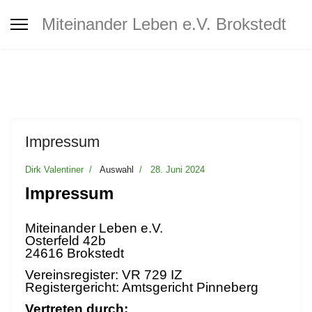
Interkultureller Treff Brokstedt
Miteinander Leben e.V. Brokstedt
Jugendtreff
Café MiLe
Impressum
Café MiLe Veranstaltungskalender
Dirk Valentiner
Auswahl
28. Juni 2024
Impressum
Mitgliedschaft - Spenden -
Unterstützung
Miteinander Leben e.V.
Osterfeld 42b
24616 Brokstedt
Kontakt
Vereinsregister: VR 729 IZ
Registergericht: Amtsgericht Pinneberg
Vertreten durch: