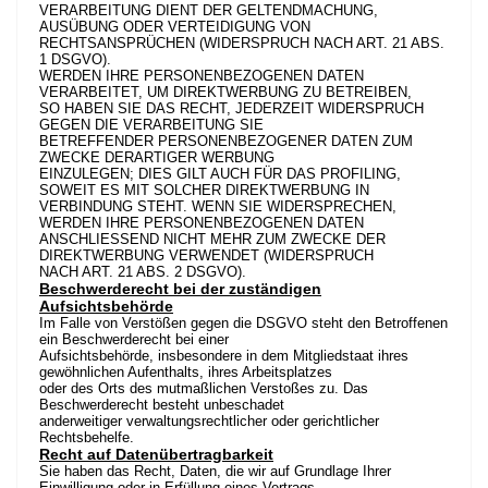
VERARBEITUNG DIENT DER GELTENDMACHUNG,
AUSÜBUNG ODER VERTEIDIGUNG VON
RECHTSANSPRÜCHEN (WIDERSPRUCH NACH ART. 21 ABS.
1 DSGVO).
WERDEN IHRE PERSONENBEZOGENEN DATEN
VERARBEITET, UM DIREKTWERBUNG ZU BETREIBEN,
SO HABEN SIE DAS RECHT, JEDERZEIT WIDERSPRUCH
GEGEN DIE VERARBEITUNG SIE
BETREFFENDER PERSONENBEZOGENER DATEN ZUM
ZWECKE DERARTIGER WERBUNG
EINZULEGEN; DIES GILT AUCH FÜR DAS PROFILING,
SOWEIT ES MIT SOLCHER DIREKTWERBUNG IN
VERBINDUNG STEHT. WENN SIE WIDERSPRECHEN,
WERDEN IHRE PERSONENBEZOGENEN DATEN
ANSCHLIESSEND NICHT MEHR ZUM ZWECKE DER
DIREKTWERBUNG VERWENDET (WIDERSPRUCH
NACH ART. 21 ABS. 2 DSGVO).
Beschwerderecht bei der zuständigen
Aufsichtsbehörde
Im Falle von Verstößen gegen die DSGVO steht den Betroffenen
ein Beschwerderecht bei einer
Aufsichtsbehörde, insbesondere in dem Mitgliedstaat ihres
gewöhnlichen Aufenthalts, ihres Arbeitsplatzes
oder des Orts des mutmaßlichen Verstoßes zu. Das
Beschwerderecht besteht unbeschadet
anderweitiger verwaltungsrechtlicher oder gerichtlicher
Rechtsbehelfe.
Recht auf Datenübertragbarkeit
Sie haben das Recht, Daten, die wir auf Grundlage Ihrer
Einwilligung oder in Erfüllung eines Vertrags