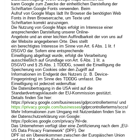
kann Google zum Zwecke der einheitlichen Darstellung der
Schriftarten Google Fonts verwenden. Beim
Aufruf von Google Maps lädt Ihr Browser die benötigten Web
Fonts in ihren Browsercache, um Texte und
Schriftarten korrekt anzuzeigen.
Die Nutzung von Google Maps erfolgt im Interesse einer
ansprechenden Darstellung unserer Online-
Angebote und an einer leichten Auffindbarkeit der von uns auf
der Website angegebenen Orte. Dies stellt
ein berechtigtes Interesse im Sinne von Art. 6 Abs. 1 lit. f
DSGVO dar. Sofern eine entsprechende
Einwilligung abgefragt wurde, erfolgt die Verarbeitung
ausschließlich auf Grundlage von Art. 6 Abs. 1 lit. a
DSGVO und § 25 Abs. 1 TDDDG, soweit die Einwilligung die
Speicherung von Cookies oder den Zugriff auf
Informationen im Endgerät des Nutzers (z. B. Device-
Fingerprinting) im Sinne des TDDDG umfasst. Die
Einwilligung ist jederzeit widerrufbar.
Die Datenübertragung in die USA wird auf die
Standardvertragsklauseln der EU-Kommission gestützt.
Details finden Sie hier:
https://privacy.google.com/businesses/gdprcontrollerterms/
und
https://privacy.google.com/businesses
/gdprcontrollerterms/sccs/
Mehr Informationen zum Umgang mit Nutzerdaten finden Sie in
der Datenschutzerklärung von Google:
https://policies.google.com/privacy?hl=de
.
Das Unternehmen verfügt über eine Zertifizierung nach dem „EU-
US Data Privacy Framework“ (DPF). Der
DPF ist ein Übereinkommen zwischen der Europäischen Union
und den USA, der die Einhaltung