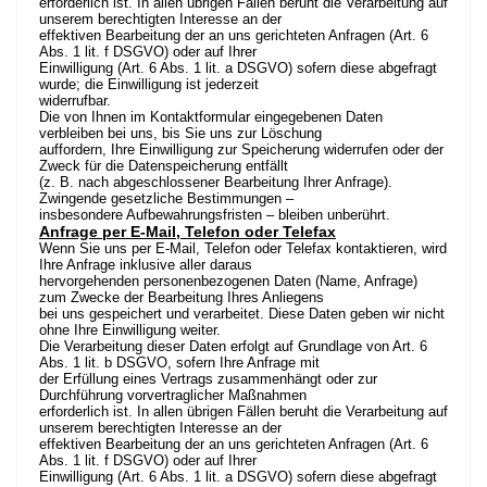
erforderlich ist. In allen übrigen Fällen beruht die Verarbeitung auf
unserem berechtigten Interesse an der
effektiven Bearbeitung der an uns gerichteten Anfragen (Art. 6
Abs. 1 lit. f DSGVO) oder auf Ihrer
Einwilligung (Art. 6 Abs. 1 lit. a DSGVO) sofern diese abgefragt
wurde; die Einwilligung ist jederzeit
widerrufbar.
Die von Ihnen im Kontaktformular eingegebenen Daten
verbleiben bei uns, bis Sie uns zur Löschung
auffordern, Ihre Einwilligung zur Speicherung widerrufen oder der
Zweck für die Datenspeicherung entfällt
(z. B. nach abgeschlossener Bearbeitung Ihrer Anfrage).
Zwingende gesetzliche Bestimmungen –
insbesondere Aufbewahrungsfristen – bleiben unberührt.
Anfrage per E-Mail, Telefon oder Telefax
Wenn Sie uns per E-Mail, Telefon oder Telefax kontaktieren, wird
Ihre Anfrage inklusive aller daraus
hervorgehenden personenbezogenen Daten (Name, Anfrage)
zum Zwecke der Bearbeitung Ihres Anliegens
bei uns gespeichert und verarbeitet. Diese Daten geben wir nicht
ohne Ihre Einwilligung weiter.
Die Verarbeitung dieser Daten erfolgt auf Grundlage von Art. 6
Abs. 1 lit. b DSGVO, sofern Ihre Anfrage mit
der Erfüllung eines Vertrags zusammenhängt oder zur
Durchführung vorvertraglicher Maßnahmen
erforderlich ist. In allen übrigen Fällen beruht die Verarbeitung auf
unserem berechtigten Interesse an der
effektiven Bearbeitung der an uns gerichteten Anfragen (Art. 6
Abs. 1 lit. f DSGVO) oder auf Ihrer
Einwilligung (Art. 6 Abs. 1 lit. a DSGVO) sofern diese abgefragt