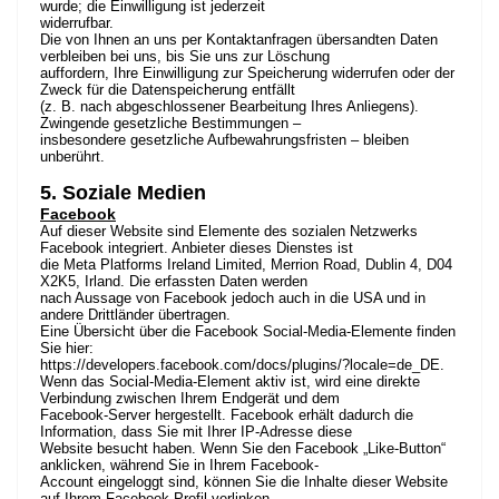
wurde; die Einwilligung ist jederzeit
widerrufbar.
Die von Ihnen an uns per Kontaktanfragen übersandten Daten
verbleiben bei uns, bis Sie uns zur Löschung
auffordern, Ihre Einwilligung zur Speicherung widerrufen oder der
Zweck für die Datenspeicherung entfällt
(z. B. nach abgeschlossener Bearbeitung Ihres Anliegens).
Zwingende gesetzliche Bestimmungen –
insbesondere gesetzliche Aufbewahrungsfristen – bleiben
unberührt.
5. Soziale Medien
Facebook
Auf dieser Website sind Elemente des sozialen Netzwerks
Facebook integriert. Anbieter dieses Dienstes ist
die Meta Platforms Ireland Limited, Merrion Road, Dublin 4, D04
X2K5, Irland. Die erfassten Daten werden
nach Aussage von Facebook jedoch auch in die USA und in
andere Drittländer übertragen.
Eine Übersicht über die Facebook Social-Media-Elemente finden
Sie hier:
https://developers.facebook.com/docs/plugins/?locale=de_DE
.
Wenn das Social-Media-Element aktiv ist, wird eine direkte
Verbindung zwischen Ihrem Endgerät und dem
Facebook-Server hergestellt. Facebook erhält dadurch die
Information, dass Sie mit Ihrer IP-Adresse diese
Website besucht haben. Wenn Sie den Facebook „Like-Button“
anklicken, während Sie in Ihrem Facebook-
Account eingeloggt sind, können Sie die Inhalte dieser Website
auf Ihrem Facebook-Profil verlinken.