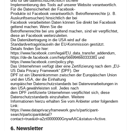
und für die datenschutzrechtlich sichere
Implementierung des Tools auf unserer Website verantwortlich.
Für die Datensicherheit der Facebook-
Produkte ist Facebook verantwortlich. Betroffenenrechte (z. B.
Auskunftsersuchen) hinsichtlich der bei
Facebook verarbeiteten Daten können Sie direkt bei Facebook
geltend machen. Wenn Sie die
Betroffenenrechte bei uns geltend machen, sind wir verpflichtet,
diese an Facebook weiterzuleiten.
Die Datenübertragung in die USA wird auf die
Standardvertragsklauseln der EU-Kommission gestützt.
Details finden Sie hier:
https://www.facebook.com/legal/EU_data_transfer_addendum
,
https://de-de.facebook.com/help/566994660333381
und
https://www.facebook.com/policy.php
.
Das Unternehmen verfügt über eine Zertifizierung nach dem „EU-
US Data Privacy Framework“ (DPF). Der
DPF ist ein Übereinkommen zwischen der Europäischen Union
und den USA, der die Einhaltung
europäischer Datenschutzstandards bei Datenverarbeitungen in
den USA gewährleisten soll. Jedes nach
dem DPF zertifizierte Unternehmen verpflichtet sich, diese
Datenschutzstandards einzuhalten. Weitere
Informationen hierzu erhalten Sie vom Anbieter unter folgendem
Link:
https://www.dataprivacyframework.gov/s/participant-
search/participantdetail?
contact=true&id=a2zt0000000GnywAAC&status=Active
.
6. Newsletter