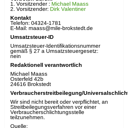
Datenschutzerklärung
1. Vorsitzender :
Michael Maass
2. Vorsitzender:
Dirk Valentiner
Kontakt
Impressum
Telefon: 04324-1781
E-Mail:
maass@mile-brokstedt.de
Umsatzsteuer-ID
zurück
Umsatzsteuer-Identifikationsnummer
gemäß § 27 a Umsatzsteuergesetz:
nein
Redaktionell verantwortlich
Michael Maass
Osterfeld 42b
24616 Brokstedt
Verbraucherstreitbeilegung/Universalschlich
Wir sind nicht bereit oder verpflichtet, an
Streitbeilegungsverfahren vor einer
Verbraucherschlichtungsstelle
teilzunehmen.
Quelle: